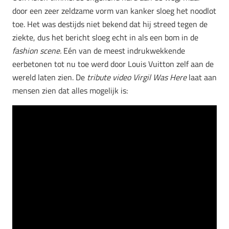
door een zeer zeldzame vorm van kanker sloeg het noodlot
toe. Het was destijds niet bekend dat hij streed tegen de
ziekte, dus het bericht sloeg echt in als een bom in de
fashion scene.
Eén van de meest indrukwekkende
eerbetonen tot nu toe werd door Louis Vuitton zelf aan de
wereld laten zien. De
tribute video Virgil Was Here
laat aan
mensen zien dat alles mogelijk is: