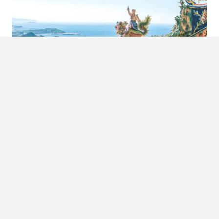
REIZEN DOOR ZUIDOOST-AZIE? DIT
EILAND MAG NIET ONTBREKEN
Heel het jaar door hoor je vrienden vertellen over hun
trip naar Japan, Bali, Thailand of Vietnam. De klassieke
Aziatische bingo die je rond je 35e één…