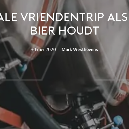
ale vriendentrip als
bier houdt
30 mei 2020
Mark Westhovens