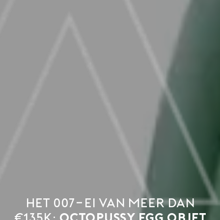
Het 007-ei van meer dan
€135K:
Octopussy Egg Objet