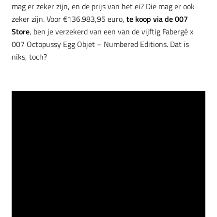
mag er zeker zijn, en de prijs van het ei? Die mag er ook
zeker zijn. Voor €136.983,95 euro,
te koop via de 007
Store
, ben je verzekerd van een van de vijftig Fabergé x
007 Octopussy Egg Objet – Numbered Editions. Dat is
niks, toch?