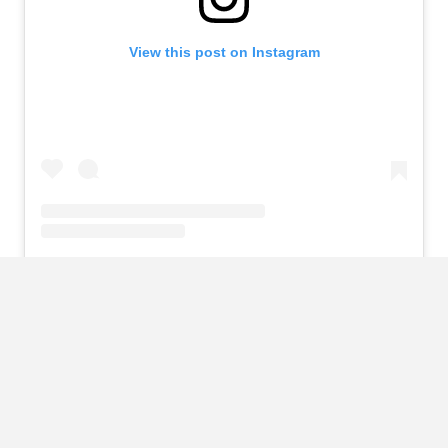
View this post on Instagram
A post shared by Salma Hayek Pinault (@salmahayek)