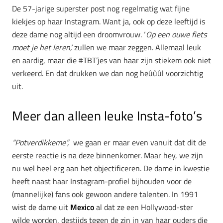
De 57-jarige superster post nog regelmatig wat fijne
kiekjes op haar Instagram. Want ja, ook op deze leeftijd is
deze dame nog altijd een droomvrouw. ‘
Op een ouwe fiets
moet je het leren’,
zullen we maar zeggen. Allemaal leuk
en aardig, maar die #TBT’jes van haar zijn stiekem ook niet
verkeerd. En dat drukken we dan nog heûûûl voorzichtig
uit.
Meer dan alleen leuke Insta-foto’s
“Potverdikkeme”,
we gaan er maar even vanuit dat dit de
eerste reactie is na deze binnenkomer. Maar hey, we zijn
nu wel heel erg aan het objectificeren. De dame in kwestie
heeft naast haar Instagram-profiel bijhouden voor de
(mannelijke) fans ook gewoon andere talenten. In 1991
wist de dame uit
Mexico
al dat ze een Hollywood-ster
wilde worden, destijds tegen de zin in van haar ouders die