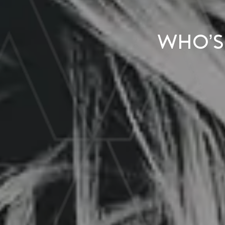
Who’s 