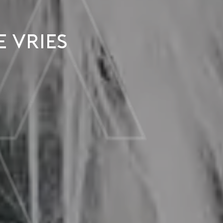
e Vries