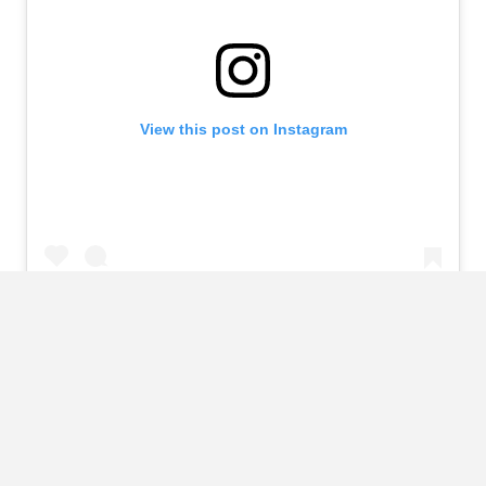
View this post on Instagram
A post shared by Evy Markovits (@evymarkovits)