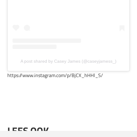
A post shared by Casey James (@caseyjamess_)
https://www.instagram.com/p/BjCX_hHHl_S/
LEES OOK