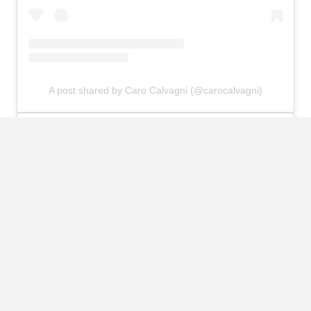
A post shared by Caro Calvagni (@carocalvagni)
View this post on Instagram