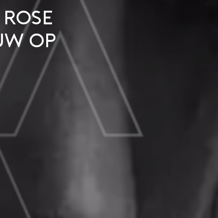
t Rose
uw op