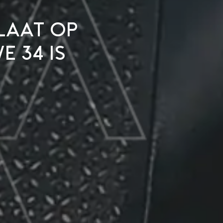
laat op
e 34 is