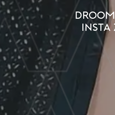
Droomv
Insta 