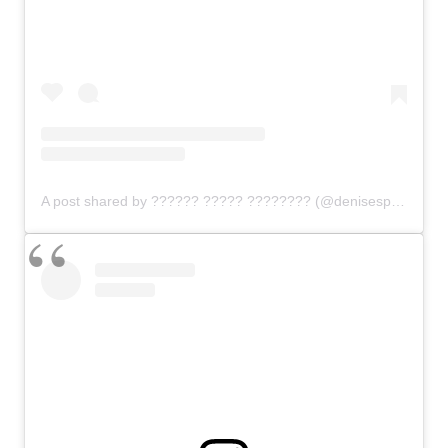
A post shared by ?????? ????? ???????? (@denisespeelman)