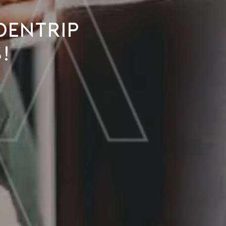
dentrip
!