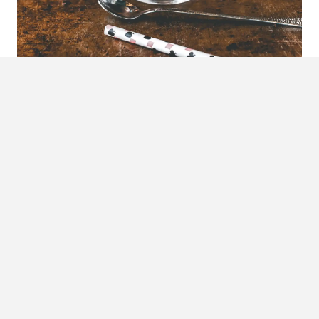
Foto:
Eiliv-Sonas Aceron
Iced coffee
Deze soort koffie wordt vaak onder de noemer ijskoffie
geplaatst, maar niets is minder waar. Iced koffie is koffie
die is afgekoeld met ijsklontjes. Deze koffievariatie is erg
makkelijk te maken.
Ingrediënten iced coffee
– Dubbele espresso
– IJsklontjes