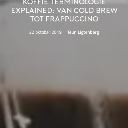
Koffie terminologie
explained: van cold brew
tot Frappuccino
22 oktober 2019
Teun Ligtenberg