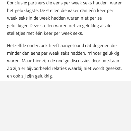
Conclusie: partners die eens per week seks hadden, waren
het gelukkigste. De stellen die vaker dan één keer per
week seks in de week hadden waren niet per se
gelukkiger. Deze stellen waren net zo gelukkig als de
stelletjes met één keer per week seks.
Hetzelfde onderzoek heeft aangetoond dat degenen die
minder dan eens per week seks hadden, minder gelukkig
waren. Maar hier zijn de nodige discussies door ontstaan.
Zo zijn er bijvoorbeeld relaties waarbij niet wordt gesekst,
en ook zij zijn gelukkig.
Most important
Het komt er eigenlijk op neer dat seks wel degelijk zorgt
voor een gelukkiger leven, maar er gebeurt niks met je pik
als je een tijd geen seks hebt.
So, no worries.
Onthoud wel