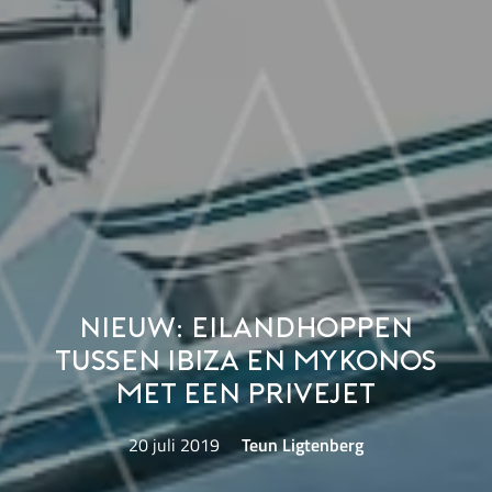
Nieuw: eilandhoppen
tussen Ibiza en Mykonos
met een privejet
20 juli 2019
Teun Ligtenberg