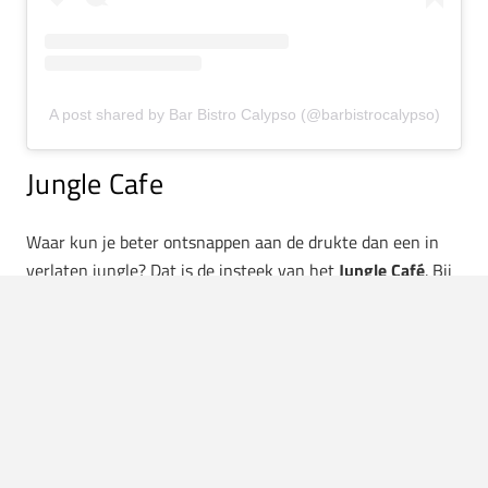
A post shared by Bar Bistro Calypso (@barbistrocalypso)
Jungle Cafe
Waar kun je beter ontsnappen aan de drukte dan een in
verlaten jungle? Dat is de insteek van het
Jungle Café
. Bij
deze goedlopende vega-zaak combineer je de lekkerste
koffie en unieke drankjes met diverse ontbijtjes of
sandwiches. Nieuwe smaken aan je smaakpallet
toevoegen doe je met een sandwich kimchi & tempeh, een
pita ‘kip’ met rode curry of Koreaanse zoete aardappel
pannenkoekjes.
Jungle Café
| Edisonstraat 21 | Eindhoven