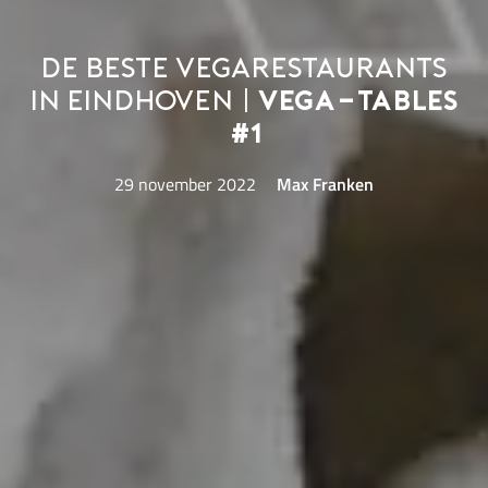
De beste vegarestaurants
in Eindhoven |
Vega-Tables
#1
29 november 2022
Max Franken