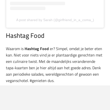
A post shared by Sarah (@girlfriend_in_a_coma_)
Hashtag Food
Waarom is
Hashtag Food
er? Simpel, omdat je beter eten
kan. Niet voor niets vind je er plantaardige gerechten met
een culinaire twist. Met de maandelijks veranderende
tapa-kaarten ben je hier altijd aan het goede adres. Denk
aan periodieke salades, wereldgerechten of gewoon een
veganschotel. #genieten dus.
Hashtag Food
| Scheepsdalelaan 37 | Brugge
Blackbird