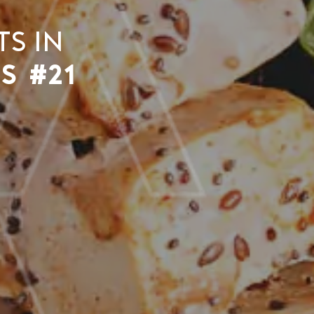
s in
s #21