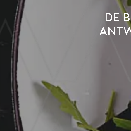
De 
Antw