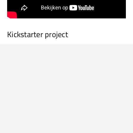
Kickstarter project
De
Van Der Waals Ferrofluid Speaker
is op dit moment een
kickstarterproject
. Vanaf 399 dollar maak je deel uit van
de realisatie van de bijzondere speaker. Voor dat geld heb
je het product en het
basic
toebehoren. Vanaf 679 dollar
heb je er – bij het halen van het
target
– twee op de
boekenplank staan. Wie weet is hij ooit wel geschikt om
buitenaards leven te verstaan.