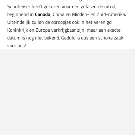
Sennheiser heeft gekozen voor een gefaseerde uitrol,
beginnend in
Canada
, China en Midden- en Zuid-Amerika.
Uiteindelijk zullen de oordopjes ook in het Verenigd
Koninkrijk en Europa verkrijgbaar zijn, maar een exacte
datum is nog niet bekend. Geduld is dus een schone zaak
voor ons!
De Accentum Clip zal $269.95 CAD kosten, wat
omgerekend neerkomt op zo’n $190 USD (ongeveer €175).
Een stevige, maar gezien de features en de reputatie van
Sennheiser, waarschijnlijk een terechte investering.
Wij bij Manify kijken uit naar de Europese lancering. De
Sennheiser Accentum Clip lijkt een veelbelovende
toevoefing aan de wereld van open-ear oordopjes, en we
kunnen niet wachten om ze zelf te testen.