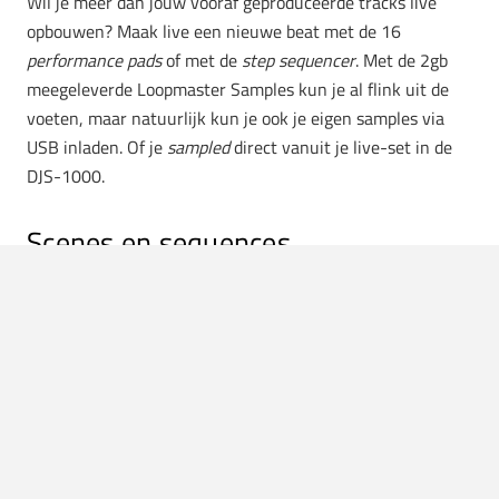
Wil je meer dan jouw vooraf geproduceerde tracks live
opbouwen? Maak live een nieuwe beat met de 16
performance pads
of met de
step sequencer
. Met de 2gb
meegeleverde Loopmaster Samples kun je al flink uit de
voeten, maar natuurlijk kun je ook je eigen samples via
USB inladen. Of je
sampled
direct vanuit je live-set in de
DJS-1000.
Scenes en sequences
Met een uitgebreide
sample editor
, een breed scala een
studio effecten op de master, en een scala aan effecten per
kanaal heb je de perfecte controle over je samples en
sequence. De
pattern selector
zorgt voor een vlekkeloze
opbouw in je tracks en dat alles gesynchroniseerd is met je
andere Pioneer DJ apparatuur in dezelfde CDJ-NXS
feel
. Is
het een complete studio op je stage? Nee. Maar je kunt