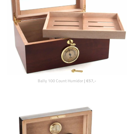
Bally 100 Count Humidor
| €57,-