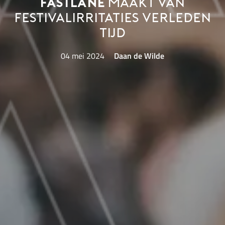
FastLane
maakt van
festivalirritaties verleden
tijd
04 mei 2024
Daan de Wilde