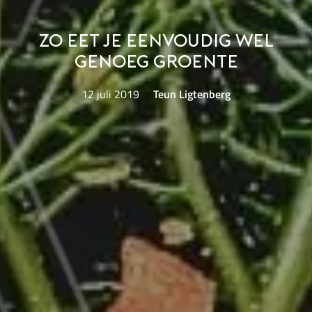
Zo eet je eenvoudig wel
genoeg groente
12 juli 2019
Teun Ligtenberg