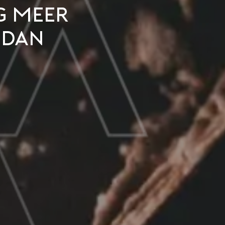
g meer
 dan