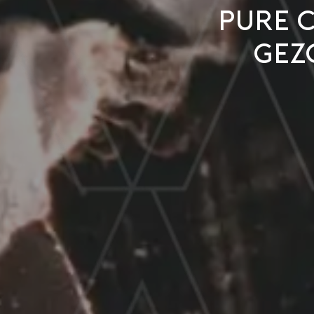
Pure 
gez