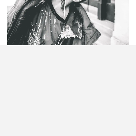
Foto:
Harrison Haines
LEES OOK