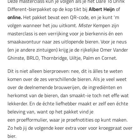
Deze masterclass kun je volgen als je het Dare To Drink
Different-bierpakket op de kop tikt bij
Albert Heijn
of
online
.
Het pakket bevat een QR-code, en je kunt ‘m
volgen wanneer het jou uitkomt.
Mister
Kempen zijn
masterclass is een verrijking voor je bierkennis én een
smaakavontuur naar zes uitlopende bieren. Voor je neus
(en je andere zintuigen) krijg je de rijkelijke Omer Vander
Ghinste, BRLO, Thornbridge, Uiltje, Palm en Cornet.
Dit is niet alleen bierproeven: nee, dit is álles te weten
komen over de zes verschillende bieren. Als je veel weet
over de deelnemende brouwerijen, de ingrediënten en
herkomst van de bieren, dan smaakt-ie toch net effe wat
lekkerder. En de échte liefhebber maakt er zelf een échte
beleving van, want op het pakket vind je
een proefformulier, waar je proefnotities op kunt maken.
Zo heb jij de volgende keer extra voer voor kroegpraat over
bier.