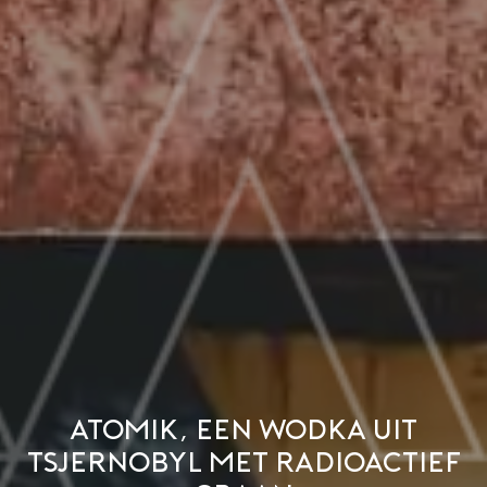
Atomik, een wodka uit
Tsjernobyl met radioactief