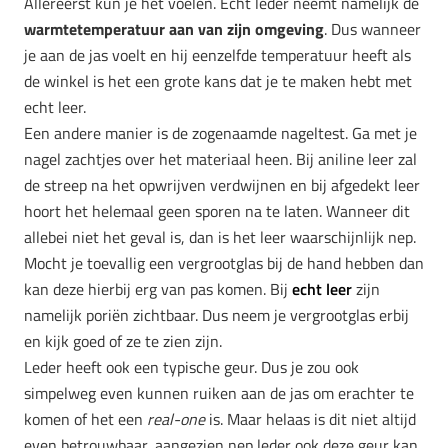
Allereerst kun je het voelen. Echt leder neemt namelijk de
warmtetemperatuur aan van zijn omgeving
. Dus wanneer
je aan de jas voelt en hij eenzelfde temperatuur heeft als
de winkel is het een grote kans dat je te maken hebt met
echt leer.
Een andere manier is de zogenaamde nageltest. Ga met je
nagel zachtjes over het materiaal heen. Bij aniline leer zal
de streep na het opwrijven verdwijnen en bij afgedekt leer
hoort het helemaal geen sporen na te laten. Wanneer dit
allebei niet het geval is, dan is het leer waarschijnlijk nep.
Mocht je toevallig een vergrootglas bij de hand hebben dan
kan deze hierbij erg van pas komen. Bij
echt leer
zijn
namelijk poriën zichtbaar. Dus neem je vergrootglas erbij
en kijk goed of ze te zien zijn.
Leder heeft ook een typische geur. Dus je zou ook
simpelweg even kunnen ruiken aan de jas om erachter te
komen of het een
real-one
is. Maar helaas is dit niet altijd
even betrouwbaar, aangezien nep leder ook deze geur kan