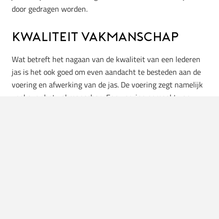
door gedragen worden.
Kwaliteit vakmanschap
Wat betreft het nagaan van de kwaliteit van een lederen
jas is het ook goed om even aandacht te besteden aan de
voering en afwerking van de jas. De voering zegt namelijk
veel over het vakmanschap. Een voering gemaakt van
bont, lam of schapenwol zorgt voor een goede, warme
lederen jas. Vermijd een voering van katoen, deze zijn
namelijk niet erg geschikt voor een jas van
leder
. Door het
controleren van de afwerking kan je een neppe jas
onderscheiden. De stiksels moeten namelijk goed vast
zitten en hij moet een fijne ritssluiting hebben. Wanneer
dit niet het geval is, zal de jas waarschijnlijk niet erg lang
meegaan.
Naast het controleren van de voering en de afwerking, is