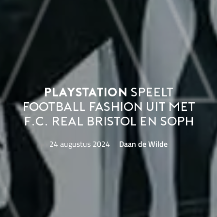
PlayStation
speelt
football fashion uit met
F.C. Real Bristol en SOPH
24 augustus 2024
Daan de Wilde