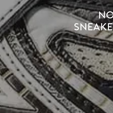
No
sneake