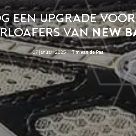
g een upgrade voor
rloafers van
New B
07 januari 2025
Tim van de Pas