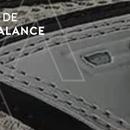
 de
alance