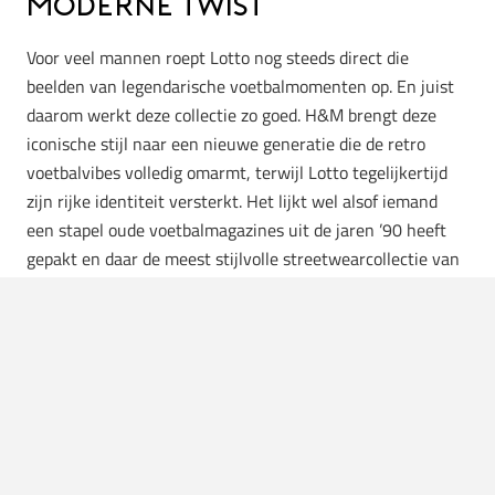
moderne twist
Voor veel mannen roept Lotto nog steeds direct die
beelden van legendarische voetbalmomenten op. En juist
daarom werkt deze collectie zo goed. H&M brengt deze
iconische stijl naar een nieuwe generatie die de retro
voetbalvibes volledig omarmt, terwijl Lotto tegelijkertijd
zijn rijke identiteit versterkt. Het lijkt wel alsof iemand
een stapel oude voetbalmagazines uit de jaren ’90 heeft
gepakt en daar de meest stijlvolle streetwearcollectie van
heeft gemaakt. Ben je klaar om je innerlijke Italiaanse
calcio-ster te omarmen? Dan mag je deze collab niet
missen.
De Lotto x H&M collectie is een must-have voor elke man
die houdt van streetwear met een verhaal en een vleugje
voetbalnostalgie. Ga jij deze retro-items aan je garderobe
toevoegen?
Wees er snel bij
, want dit soort collabs zijn