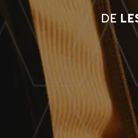
De
Le