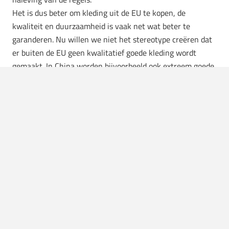
Het is dus beter om kleding uit de EU te kopen, de
kwaliteit en duurzaamheid is vaak net wat beter te
garanderen. Nu willen we niet het stereotype creëren dat
er buiten de EU geen kwalitatief goede kleding wordt
gemaakt. In China worden bijvoorbeeld ook extreem goede
maatpakken gemaakt, en
Japan
staat bekend om de Raw
Denim die ze daar produceren! Er gebeuren dus hele toffe
dingen buiten de EU.