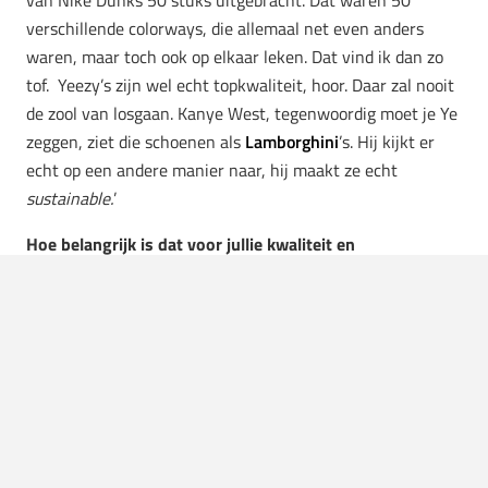
van Nike Dunks 50 stuks uitgebracht. Dat waren 50
verschillende colorways, die allemaal net even anders
waren, maar toch ook op elkaar leken. Dat vind ik dan zo
tof.
Yeezy’s zijn wel echt topkwaliteit, hoor. Daar zal nooit
de zool van losgaan. Kanye West, tegenwoordig moet je Ye
zeggen, ziet die schoenen als
Lamborghini
’s. Hij kijkt er
echt op een andere manier naar, hij maakt ze echt
sustainable.
’
Hoe belangrijk is dat voor jullie kwaliteit en
duurzaamheid?
Lindley: ‘Heel belangrijk, man. Zeker.’ Milan doet er een
schepje bovenop en laat zijn zakelijke kant zien: ‘Soms
komt er een
drop
van 100 paar, en dan zie je wel foutjes. Ik
heb weleens gehoord dat mensen sneakers kopen via een
loting met een foutje. Dan ben je gewoon
fucked up
. Je kan
het dan terugsturen, en je geld terugkrijgen, maar je krijgt