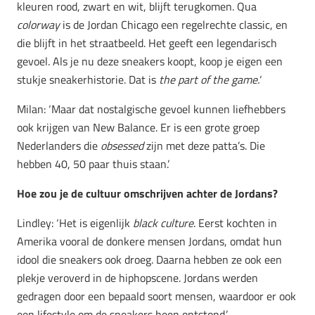
kleuren rood, zwart en wit, blijft terugkomen. Qua
colorway
is de Jordan Chicago een regelrechte classic, en
die blijft in het straatbeeld. Het geeft een legendarisch
gevoel. Als je nu deze sneakers koopt, koop je eigen een
stukje sneakerhistorie. Dat is
the part of the game.
‘
Milan: ‘Maar dat nostalgische gevoel kunnen liefhebbers
ook krijgen van New Balance. Er is een grote groep
Nederlanders die
obsessed
zijn met deze patta’s. Die
hebben 40, 50 paar thuis staan.’
Hoe zou je de cultuur omschrijven achter de Jordans?
Lindley: ‘Het is eigenlijk
black culture
. Eerst kochten in
Amerika vooral de donkere mensen Jordans, omdat hun
idool die sneakers ook droeg. Daarna hebben ze ook een
plekje veroverd in de hiphopscene. Jordans werden
gedragen door een bepaald soort mensen, waardoor er ook
een lifestyle om de sneakers heen ontstond.’