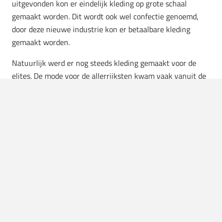
uitgevonden kon er eindelijk kleding op grote schaal
gemaakt worden. Dit wordt ook wel confectie genoemd,
door deze nieuwe industrie kon er betaalbare kleding
gemaakt worden.
Natuurlijk werd er nog steeds kleding gemaakt voor de
elites. De mode voor de allerrijksten kwam vaak vanuit de
haute couture
. Denk hier gelijk aan alle dure merken zoals
Dior, Louis Vuitton, Hermes en Yves Saint Laurent. Zij
focussen zich nog steeds de rijken. Dit gaat van
sneakers
tot tassen, en van
handdoeken
tot hoeden.
Al deze soorten kleding zijn allemaal te danken aan de
Fransen. Onze dank is groot, want anders zagen we er
allemaal hetzelfde uit. Dat wil niemand toch?