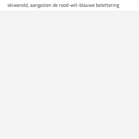
skiwereld, aangezien de rood-wit-blauwe belettering
steeds vaker te zien is in het alledaagse straatbeeld. Wij
zijn in ieder geval benieuwd wat het kledingmerk de
komende jaren nog voor ons in petto heeft. Check hier de
korte docu van Colmar.
View this post on Instagram