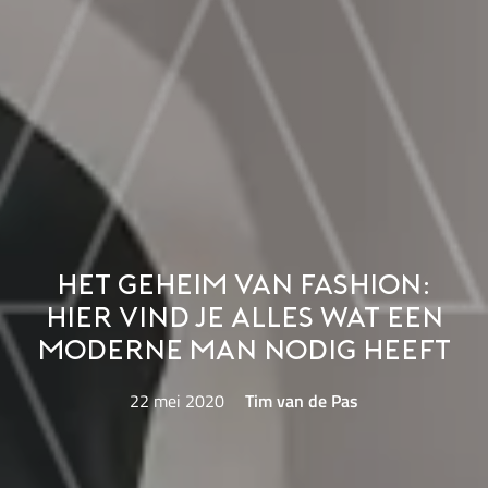
Het geheim van fashion:
hier vind je alles wat een
moderne man nodig heeft
22 mei 2020
Tim van de Pas