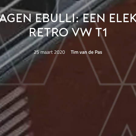
gen eBulli: een ele
retro VW T1
25 maart 2020
Tim van de Pas