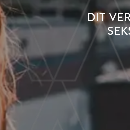
Dit ve
sek