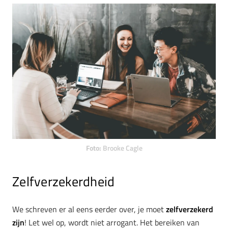
Foto:
Brooke Cagle
Zelfverzekerdheid
We schreven er al eens eerder over, je moet
zelfverzekerd
zijn
! Let wel op, wordt niet arrogant. Het bereiken van