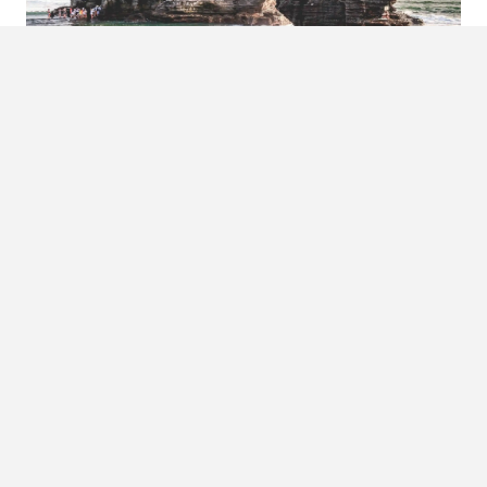
De
Tanah Lot tempel
is één van de mooiste en bekendste
tempels van Bali. En dat wil nogal wat zeggen want in Bali
breek je bijna je nek over alle tempels. Het grootste deel
van deze tempel ligt in zee en is gebouwd op een rots. Je
kunt het eiland alleen tijdens eb bezoeken of je moet er
zwemmend naartoe willen. Ook een bezoekje tijdens
zonsondergang of tijdens een Balinese ceremonie zijn
aanradertjes.
5. Strandhoppen in Uluwatu