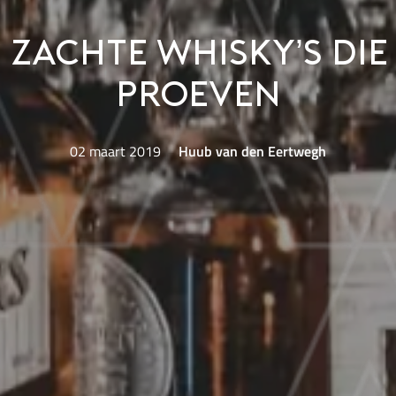
 zachte whisky’s die
proeven
02 maart 2019
Huub van den Eertwegh