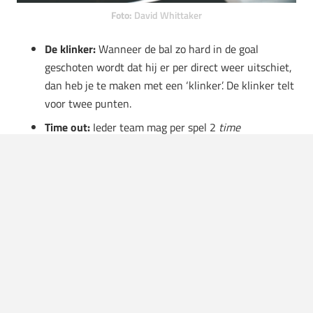
Foto:
David Whittaker
De klinker:
Wanneer de bal zo hard in de goal
geschoten wordt dat hij er per direct weer uitschiet,
dan heb je te maken met een ‘klinker’. De klinker telt
voor twee punten.
Time out:
Ieder team mag per spel 2
time
outs
aanvragen. De time out mag alleen geroepen
worden door het team dat de bal in zijn bezit heeft.
Daarnaast mag het alleen wanneer de bal niet in
beweging is.
Scoren:
Je mag met iedere voetballer in het veld
scoren.
Tijdslimieten:
Je mag de bal niet langer dan 10
seconden vasthouden bij de middelste stangen, en
niet meer dan 15 seconden bij andere stangen. De