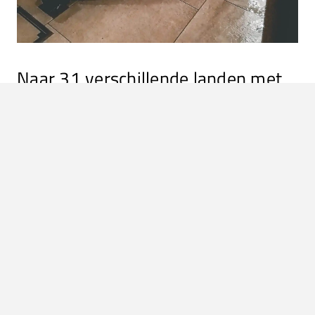
Naar 31 verschillende landen met
Interrail
Je hoeft alleen in Nederland in te checken met je Interrail
pas. In de 30 andere landen moet je er alleen voor zorgen
dat je de datum juist invult en je een fijne plek uitzoekt.
Zelfs reserveren is een veel gevallen niet nodig. Je hebt
dus geen gedoe met opwaarderen, inchecken of te veel
vooruitplannen. En ook fijn: je stapt uit in het centrum van
de stad. Dat maakte het reizen met de trein door Europa
bijna moeiteloos voor me.
Leuven