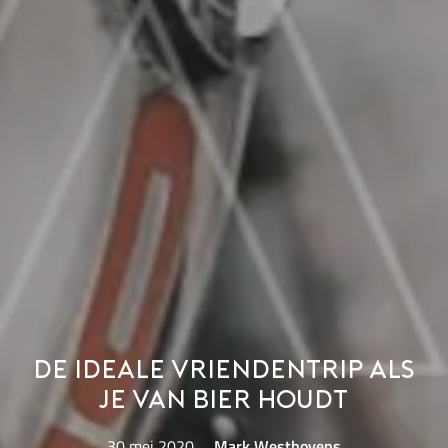
De ideale vriendentrip als
je van bier houdt
30 mei 2020
Mark Westhovens