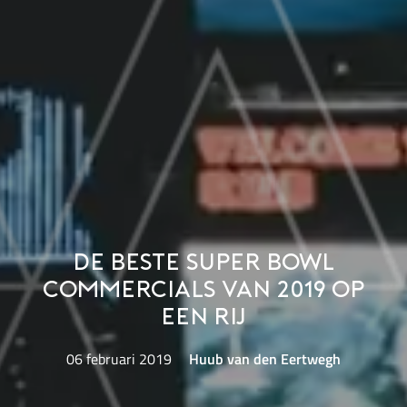
De beste Super Bowl
commercials van 2019 op
een rij
06 februari 2019
Huub van den Eertwegh