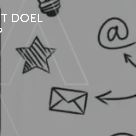
t doel
?