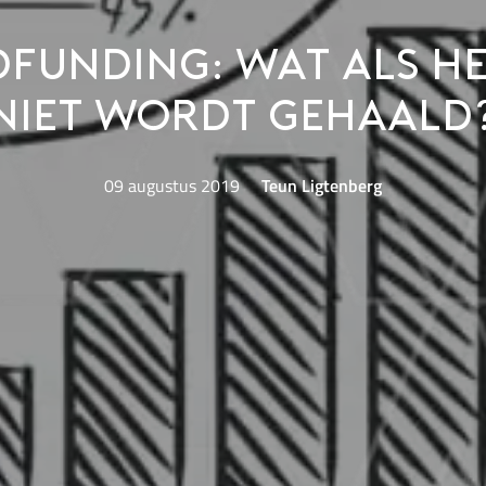
funding: wat als he
niet wordt gehaald
09 augustus 2019
Teun Ligtenberg