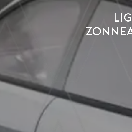
Li
zonnea