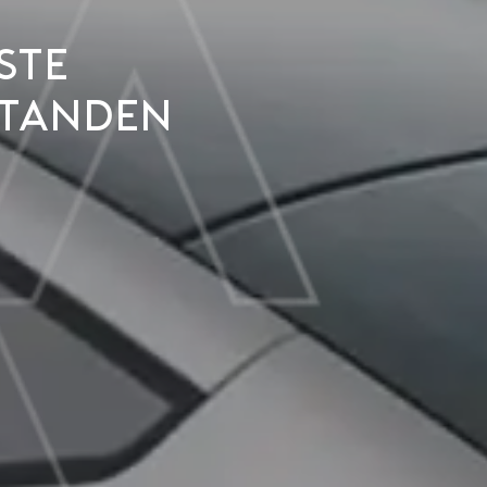
ste
standen