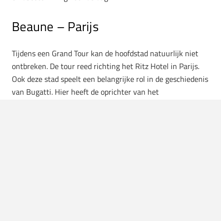
Beaune – Parijs
Tijdens een Grand Tour kan de hoofdstad natuurlijk niet
ontbreken. De tour reed richting het Ritz Hotel in Parijs.
Ook deze stad speelt een belangrijke rol in de geschiedenis
van Bugatti. Hier heeft de oprichter van het
sportwagenmerk langere tijd gewoond. Verschillende
Bugatti klanten zijn afkomstig uit Parijs en daarom is het
een onmisbare stop voor de Grand Tour.